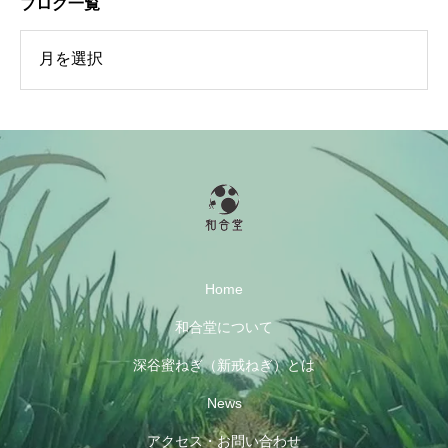
ブログ一覧
一覧
Home
和合堂について
深谷蜜ねぎ（新戒ねぎ）とは
News
アクセス・お問い合わせ