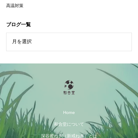
高温対策
ブログ一覧
一覧
Home
和合堂について
深谷蜜ねぎ（新戒ねぎ）とは